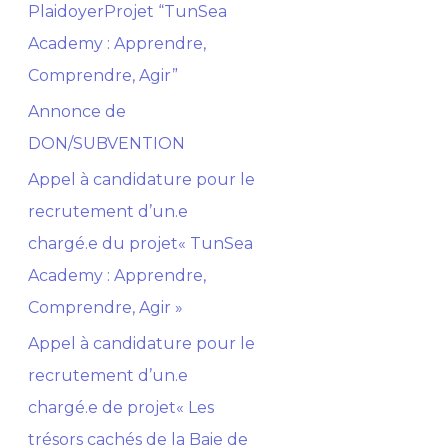
PlaidoyerProjet “TunSea
h
Academy : Apprendre,
e
Comprendre, Agir”
r
Annonce de
:
DON/SUBVENTION
Appel à candidature pour le
recrutement d’un.e
chargé.e du projet« TunSea
Academy : Apprendre,
Comprendre, Agir »
Appel à candidature pour le
recrutement d’un.e
chargé.e de projet« Les
trésors cachés de la Baie de