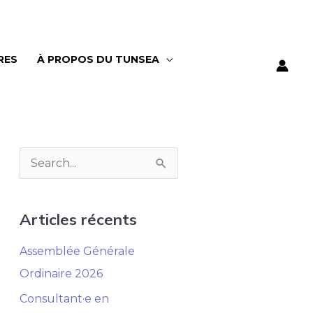
RES
À PROPOS DU TUNSEA
R
e
c
Articles récents
h
Assemblée Générale
e
Ordinaire 2026
r
Consultant·e en
c