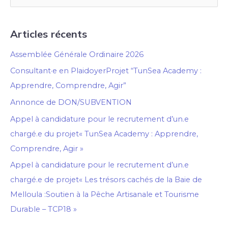
e
c
Articles récents
h
Assemblée Générale Ordinaire 2026
e
Consultant·e en PlaidoyerProjet “TunSea Academy :
r
Apprendre, Comprendre, Agir”
c
h
Annonce de DON/SUBVENTION
e
Appel à candidature pour le recrutement d’un.e
r
chargé.e du projet« TunSea Academy : Apprendre,
Comprendre, Agir »
:
Appel à candidature pour le recrutement d’un.e
chargé.e de projet« Les trésors cachés de la Baie de
Melloula :Soutien à la Pêche Artisanale et Tourisme
Durable – TCP18 »