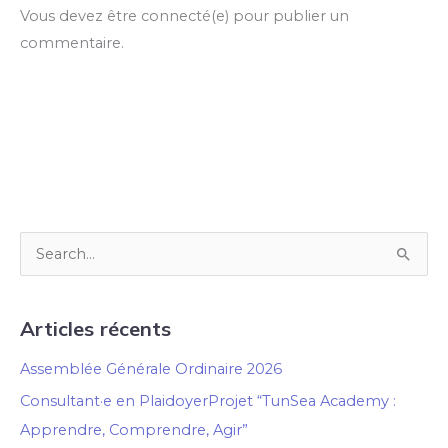
Vous devez être connecté(e) pour publier un
commentaire.
R
e
c
Articles récents
h
Assemblée Générale Ordinaire 2026
e
Consultant·e en PlaidoyerProjet “TunSea Academy :
r
Apprendre, Comprendre, Agir”
c