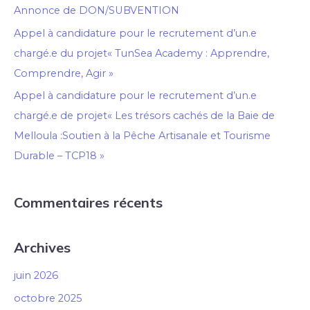
h
Annonce de DON/SUBVENTION
e
Appel à candidature pour le recrutement d’un.e
r
chargé.e du projet« TunSea Academy : Apprendre,
Comprendre, Agir »
:
Appel à candidature pour le recrutement d’un.e
chargé.e de projet« Les trésors cachés de la Baie de
Melloula :Soutien à la Pêche Artisanale et Tourisme
Durable – TCP18 »
Commentaires récents
Archives
juin 2026
octobre 2025