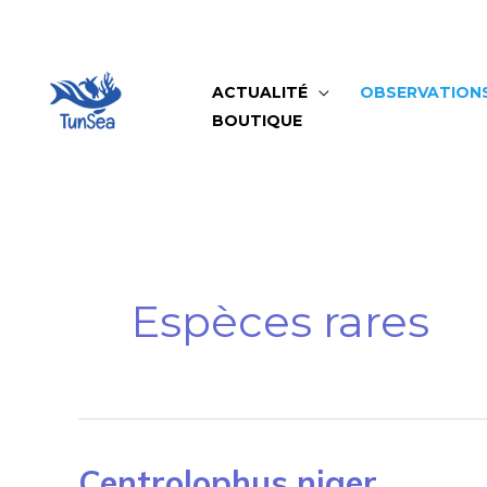
Aller
au
contenu
ACTUALITÉ
OBSERVATION
BOUTIQUE
Espèces rares
Centrolophus
Centrolophus niger
Niger