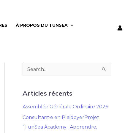
RES
À PROPOS DU TUNSEA
R
e
c
Articles récents
h
Assemblée Générale Ordinaire 2026
e
Consultant·e en PlaidoyerProjet
r
“TunSea Academy : Apprendre,
c