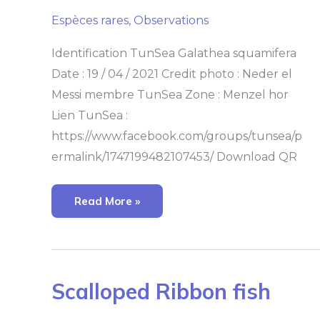
Espèces rares
,
Observations
Identification TunSea Galathea squamifera
Date : 19 / 04 / 2021 Credit photo : Neder el
Messi membre TunSea Zone : Menzel hor
Lien TunSea :
https://www.facebook.com/groups/tunsea/p
ermalink/1747199482107453/ Download QR
Read More »
Scalloped
Scalloped Ribbon fish
Ribbon
Fish