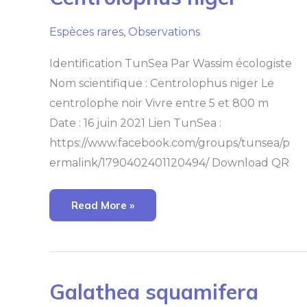
Espèces rares
,
Observations
Identification TunSea Par Wassim écologiste
Nom scientifique : Centrolophus niger Le
centrolophe noir Vivre entre 5 et 800 m
Date : 16 juin 2021 Lien TunSea :
https://www.facebook.com/groups/tunsea/p
ermalink/1790402401120494/ Download QR
Read More »
Galathea
Galathea squamifera
Squamifera