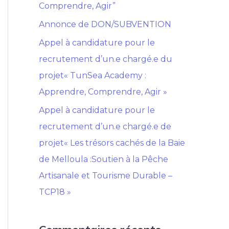
Comprendre, Agir”
h
e
Annonce de DON/SUBVENTION
r
Appel à candidature pour le
recrutement d’un.e chargé.e du
:
projet« TunSea Academy :
Apprendre, Comprendre, Agir »
Appel à candidature pour le
recrutement d’un.e chargé.e de
projet« Les trésors cachés de la Baie
de Melloula :Soutien à la Pêche
Artisanale et Tourisme Durable –
TCP18 »