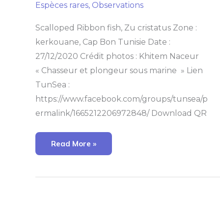
Espèces rares
,
Observations
Scalloped Ribbon fish, Zu cristatus Zone :
kerkouane, Cap Bon Tunisie Date :
27/12/2020 Crédit photos : Khitem Naceur
« Chasseur et plongeur sous marine » Lien
TunSea :
https://www.facebook.com/groups/tunsea/p
ermalink/1665212206972848/ Download QR
Read More »