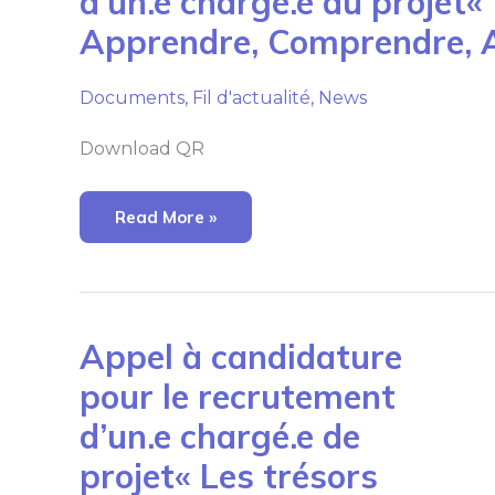
d’un.e chargé.e du projet
Le
Apprendre, Comprendre, A
Recrutement
D’un.e
Chargé.e
Du
Documents
,
Fil d'actualité
,
News
Projet«
TunSea
Academy
Download QR
:
Apprendre,
Comprendre,
Agir
»
Read More »
Appel
Appel à candidature
À
Candidature
pour le recrutement
Pour
Le
d’un.e chargé.e de
Recrutement
D’un.e
Chargé.e
projet« Les trésors
De
Projet«