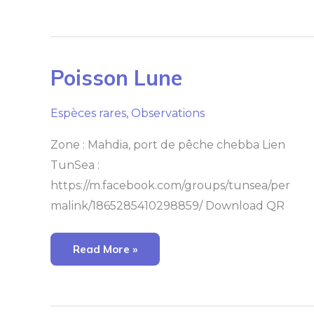
Poisson
Poisson Lune
Lune
Espèces rares
,
Observations
Zone : Mahdia, port de pêche chebba Lien
TunSea :
https://m.facebook.com/groups/tunsea/per
malink/1865285410298859/ Download QR
Read More »