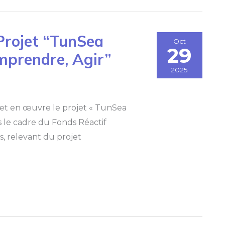
Projet “TunSea
Oct
29
mprendre, Agir”
2025
met en œuvre le projet « TunSea
 le cadre du Fonds Réactif
, relevant du projet