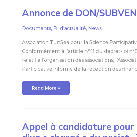
Annonce
Annonce de DON/SUBVE
De
DON/SUBVENTION
Documents
,
Fil d'actualité
,
News
Association TunSea pour la Science Participat
Conformément à l’article n°41 du décret-loi n
relatif à l’organisation des associations, l’Assoc
Participative informe de la réception des financ
Read More »
Appel
Appel à candidature pour 
À
Candidature
Pour