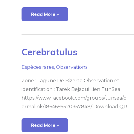
Read More »
Cerebratulus
Cerebratulus
Espèces rares
,
Observations
Zone : Lagune De Bizerte Observation et
identification : Tarek Bejaoui Lien TunSea :
https://www.facebook.com/groups/tunsea/p
ermalink/1864695520357848/ Download QR
Read More »