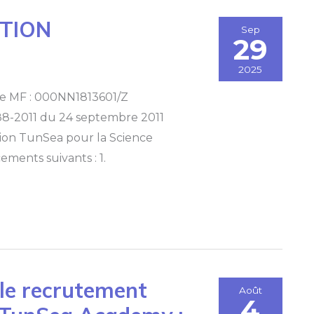
NTION
Sep
29
2025
ive MF : 000NN1813601/Z
°88-2011 du 24 septembre 2011
iation TunSea pour la Science
ements suivants : 1.
le recrutement
Août
4