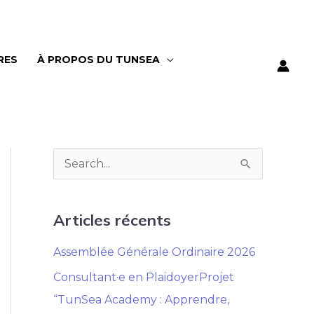
RES
À PROPOS DU TUNSEA
R
e
c
Articles récents
h
Assemblée Générale Ordinaire 2026
e
Consultant·e en PlaidoyerProjet
r
“TunSea Academy : Apprendre,
c