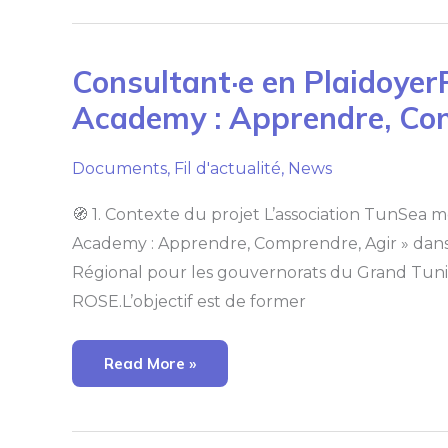
Consultant·e
Consultant·e en Plaidoyer
En
PlaidoyerProjet
Academy : Apprendre, Co
“TunSea
Academy
:
Apprendre,
Documents
,
Fil d'actualité
,
News
Comprendre,
Agir”
🧭 1. Contexte du projet L’association TunSea 
Academy : Apprendre, Comprendre, Agir » dans
Régional pour les gouvernorats du Grand Tunis
ROSE.L’objectif est de former
Read More »