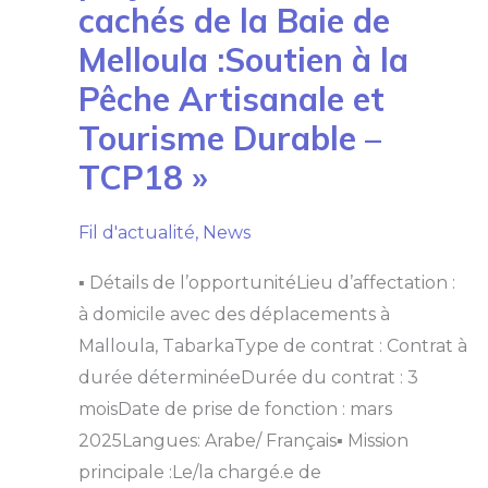
cachés de la Baie de
Les
Trésors
Cachés
Melloula :Soutien à la
De
La
Pêche Artisanale et
Baie
De
Tourisme Durable –
Melloula
:Soutien
À
TCP18 »
La
Pêche
Artisanale
Et
Fil d'actualité
,
News
Tourisme
Durable
–
▪ Détails de l’opportunitéLieu d’affectation :
TCP18
»
à domicile avec des déplacements à
Malloula, TabarkaType de contrat : Contrat à
durée déterminéeDurée du contrat : 3
moisDate de prise de fonction : mars
2025Langues: Arabe/ Français▪ Mission
principale :Le/la chargé.e de