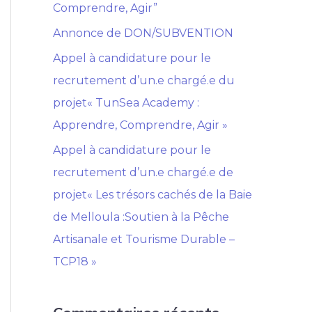
Comprendre, Agir”
h
e
Annonce de DON/SUBVENTION
r
Appel à candidature pour le
recrutement d’un.e chargé.e du
:
projet« TunSea Academy :
Apprendre, Comprendre, Agir »
Appel à candidature pour le
recrutement d’un.e chargé.e de
projet« Les trésors cachés de la Baie
de Melloula :Soutien à la Pêche
Artisanale et Tourisme Durable –
TCP18 »